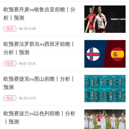
欧预赛丹麦vs格鲁吉亚前瞻丨分
析丨预测
综合
06-10 11:49
欧预赛法罗群岛vs西班牙前瞻丨
分析丨预测
综合
06-07 10:31
欧预赛捷克vs黑山前瞻丨分析丨
预测
综合
06-10 15:33
欧预赛波兰vs以色列前瞻丨分析
丨预测