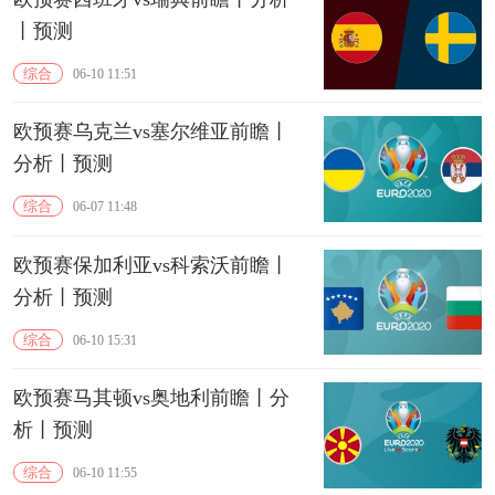
丨预测
综合
06-10 11:51
欧预赛乌克兰vs塞尔维亚前瞻丨
分析丨预测
综合
06-07 11:48
欧预赛保加利亚vs科索沃前瞻丨
分析丨预测
综合
06-10 15:31
欧预赛马其顿vs奥地利前瞻丨分
析丨预测
综合
06-10 11:55