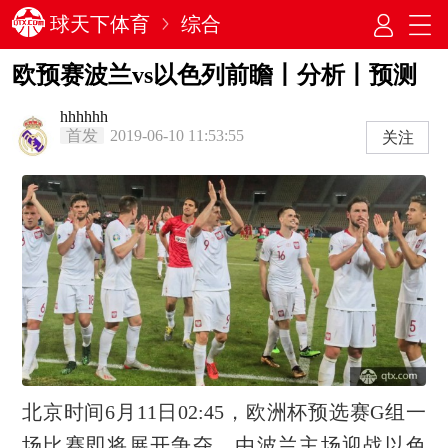
球天下体育
综合
欧预赛波兰vs以色列前瞻丨分析丨预测
hhhhhh
首发
2019-06-10 11:53:55
关注
北京时间6月11日02:45，欧洲杯预选赛G组一
场比赛即将展开争夺，由
波兰
主场迎战
以色