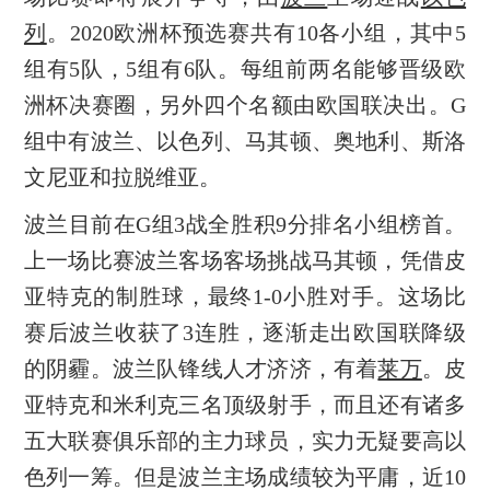
列
。2020欧洲杯预选赛共有10各小组，其中5
组有5队，5组有6队。每组前两名能够晋级欧
洲杯决赛圈，另外四个名额由欧国联决出。G
组中有波兰、以色列、马其顿、奥地利、斯洛
文尼亚和拉脱维亚。
波兰目前在G组3战全胜积9分排名小组榜首。
上一场比赛波兰客场客场挑战马其顿，凭借皮
亚特克的制胜球，最终1-0小胜对手。这场比
赛后波兰收获了3连胜，逐渐走出欧国联降级
的阴霾。波兰队锋线人才济济，有着
莱万
。皮
亚特克和米利克三名顶级射手，而且还有诸多
五大联赛俱乐部的主力球员，实力无疑要高以
色列一筹。但是波兰主场成绩较为平庸，近10