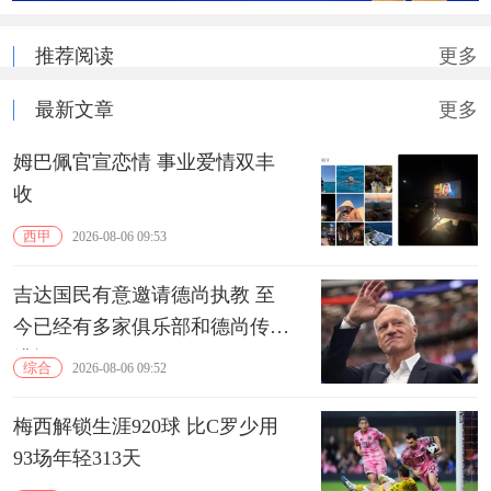
推荐阅读
更多
最新文章
更多
姆巴佩官宣恋情 事业爱情双丰
收
西甲
2026-08-06 09:53
吉达国民有意邀请德尚执教 至
今已经有多家俱乐部和德尚传出
绯闻
综合
2026-08-06 09:52
梅西解锁生涯920球 比C罗少用
93场年轻313天