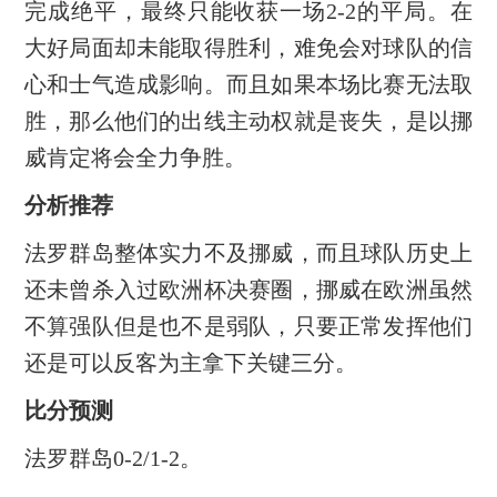
完成绝平，最终只能收获一场2-2的平局。在
大好局面却未能取得胜利，难免会对球队的信
心和士气造成影响。而且如果本场比赛无法取
胜，那么他们的出线主动权就是丧失，是以挪
威肯定将会全力争胜。
分析推荐
法罗群岛整体实力不及挪威，而且球队历史上
还未曾杀入过欧洲杯决赛圈，挪威在欧洲虽然
不算强队但是也不是弱队，只要正常发挥他们
还是可以反客为主拿下关键三分。
比分预测
法罗群岛0-2/1-2。