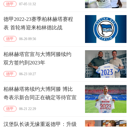
德甲
07-05 11:32
德甲2022-23赛季柏林赫塔赛程
表 首轮将迎来柏林德比战
德甲
06-26 09:56
柏林赫塔官宣与大博阿滕续约
双方签约到2023年
德甲
06-23 10:27
柏林赫塔将续约大博阿滕 博比
奇表示新合同正在确定等待官宣
德甲
06-21 22:29
汉堡队长谈无缘重返德甲：升级