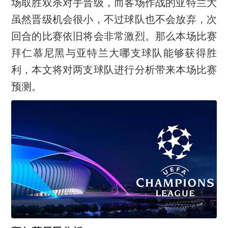
场取胜双杀对手晋级，而客场作战的亚特兰大
虽然晋级机会很小，不过球队也不会放弃，次
回合的比赛依旧将会非常激烈。那么本场比赛
拜仁慕尼黑与亚特兰大哪支球队能够获得胜
利，本文将对两支球队进行分析带来本场比赛
预测。