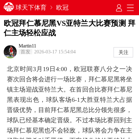
球天下体育
欧冠
欧冠拜仁慕尼黑VS亚特兰大比赛预测 拜
仁主场轻松应战
Martin11
首发
2026-03-17 15:54:04
关注
北京时间3月19日4:00，欧冠联赛八分之一决
赛次回合将会进行一场比赛，拜仁慕尼黑将坐
镇主场迎战亚特兰大。在首回合比赛拜仁慕尼
黑表现出色，球队客场6-1大胜亚特兰大占据
晋级优势，目前拜仁慕尼黑总比分领先很多，
球队已经基本确定晋级。不过本场比赛回到主
场拜仁慕尼黑也不会轻敌，球队将会力争在主