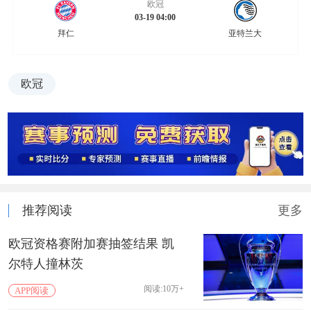
欧冠
03-19 04:00
拜仁
亚特兰大
欧冠
推荐阅读
更多
欧冠资格赛附加赛抽签结果 凯
尔特人撞林茨
阅读:10万+
APP阅读