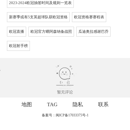
2023-2024欧冠抽签时间及规则一览表
新赛季或有5支英超球队获欧冠资格
欧冠资格赛赛程表
欧冠直播
欧冠官方晒阿森纳备战照
瓜迪奥拉感谢巴乔
欧冠射手榜
地图
TAG
隐私
联系
备案号：闽ICP备17033375号-1