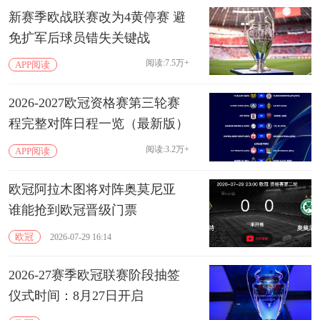
新赛季欧战联赛改为4黄停赛 避
免扩军后球员错失关键战
阅读:7.5万+
APP阅读
2026-2027欧冠资格赛第三轮赛
程完整对阵日程一览（最新版）
阅读:3.2万+
APP阅读
欧冠阿拉木图将对阵奥莫尼亚
谁能抢到欧冠晋级门票
欧冠
2026-07-29 16:14
2026-27赛季欧冠联赛阶段抽签
仪式时间：8月27日开启