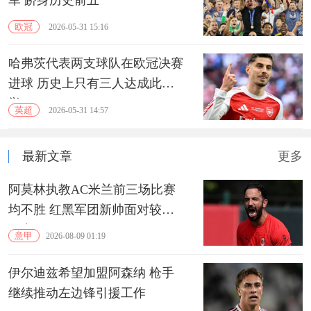
欧冠
2026-05-31 15:16
哈弗茨代表两支球队在欧冠决赛
进球 历史上只有三人达成此壮
举
英超
2026-05-31 14:57
最新文章
更多
阿莫林执教AC米兰前三场比赛
均不胜 红黑军团新帅面对较大
压力
意甲
2026-08-09 01:19
伊尔迪兹希望加盟阿森纳 枪手
继续推动左边锋引援工作