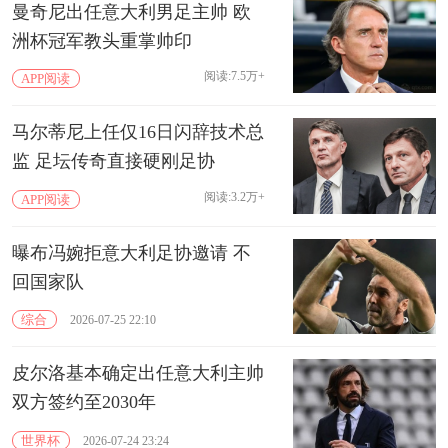
曼奇尼出任意大利男足主帅 欧
洲杯冠军教头重掌帅印
阅读:7.5万+
APP阅读
马尔蒂尼上任仅16日闪辞技术总
监 足坛传奇直接硬刚足协
阅读:3.2万+
APP阅读
曝布冯婉拒意大利足协邀请 不
回国家队
综合
2026-07-25 22:10
皮尔洛基本确定出任意大利主帅
双方签约至2030年
世界杯
2026-07-24 23:24