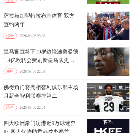
2026-08-06 23:35
萨拉赫加盟特拉布宗体育 双方
签约两年
综合
2026-08-06 23:08
皇马官宣签下19岁边锋迪奥曼德
1.4亿欧转会费刷新皇马队史纪
录
西甲
2026-08-06 22:58
佛得角门将亮相智利俱乐部主场
月薪全智利联赛排第二
综合
2026-08-06 22:54
四大欧洲豪门访港近9万球迷奔
赴 四大优势助香港成办赛首选