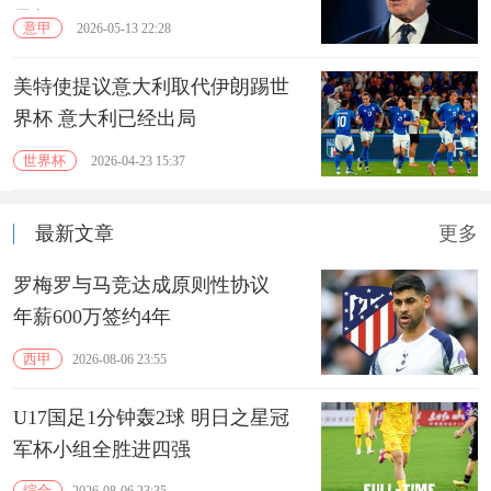
界杯
意甲
2026-05-13 22:28
美特使提议意大利取代伊朗踢世
界杯 意大利已经出局
世界杯
2026-04-23 15:37
最新文章
更多
罗梅罗与马竞达成原则性协议
年薪600万签约4年
西甲
2026-08-06 23:55
U17国足1分钟轰2球 明日之星冠
军杯小组全胜进四强
综合