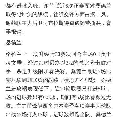
都有进球入账。谢菲联近6次正赛面对桑德兰
取得4胜2负的战绩，往绩交锋方面占据上风。
谢菲联主力后卫阿布拉斯特遭遇韧带撕裂，赛
季报销。
桑德兰
桑德兰上一场升级附加赛次回合主场0-1负于
考文垂，经过加时最终以3-2的总比分击败对
手，杀进升级附加赛决赛。桑德兰最近7场比
赛只拿到1胜6负的战绩，状态并不理想。桑德
兰进攻端表现低下，近10轮联赛只打进5球，
场均进球数只有0.5球，期间有5场比赛颗粒无
收。主力前锋伊西多尔本赛季各项赛事为球队
出战45场打入13球，进球数领跑全队。桑德兰