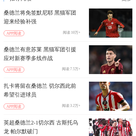
桑德兰将免签默尼耶 黑猫军团
迎来经验补强
阅读:10万+
APP阅读
桑德兰有意苏莱 黑猫军团引援
应对新赛季多线作战
阅读:7.5万+
APP阅读
扎卡将留在桑德兰 切尔西此前
希望引进球员
阅读:3.2万+
APP阅读
英超桑德兰2-1切尔西 古斯托乌
龙 帕尔默破门