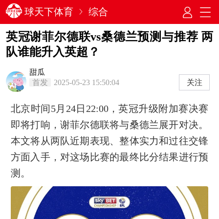
球天下体育
综合
英冠谢菲尔德联vs桑德兰预测与推荐 两
队谁能升入英超？
甜瓜
首发
2025-05-23 15:50:04
关注
北京时间5月24日22:00，英冠升级附加赛决赛
即将打响，谢菲尔德联将与桑德兰展开对决。
本文将从两队近期表现、整体实力和过往交锋
方面入手，对这场比赛的最终比分结果进行预
测。